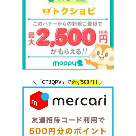
＼「CTJQPV」で
必ず500円！
／