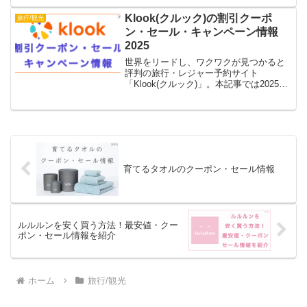
ンやメルマガ会員限定割引、最大
92%OFFの超早割、モニター価格になる
Klook(クルック)の割引クーポ
旅行/観光
キャンペーン情報を紹介します。
ン・セール・キャンペーン情報
2025
世界をリードし、ワクワクが見つかると
評判の旅行・レジャー予約サイト
「Klook(クルック)」。本記事では2025年
5月最新の、Klookの割引クーポン(実際に
使えるクーポンコード含む)・セール・キ
ャンペーン情報を紹介します。
育てるタオルのクーポン・セール情報
ルルルンを安く買う方法！最安値・クー
ポン・セール情報を紹介
ホーム
旅行/観光