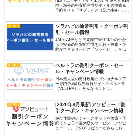
HIS（エイチ・アイ・エス）が運営する国
内・海外の格安航空券やホテルの検索＆
予約サイト「サプライス（Surprice）」。
そんなサプライスをさらにお得に利用す
るための、割引クーポンコードやセー
ル・キャンペーン情報を紹介します。
ソラハピの通常割引・クーポン割
旅行/観光
引・セール情報
JALやANAなど主要航空会社10社の中か
ら最安値の格安航空券を比較・検索・予
約ができるサービス「ソラハピ」。そん
なソラハピをお得に利用するための通常
割引・クーポン割引・セール情報を紹介
します。
ベルトラの割引クーポン・セー
旅行/観光
ル・キャンペーン情報
日本最大級の海外現地オプショナルツア
ー専門予約&観光旅行サイトのベルトラ
（VELTRA）。そんなベルトラ
（VELTRA）をお得に利用するための、
割引クーポンやセール、プレゼントなど
のキャンペーン情報を紹介します。
[2026年8月最新]アソビュー！割
旅行/観光
引クーポン・キャンペーン情報
遊び体験やレジャースポットを検索・予
約できる日本最大級のサービス「アソビ
ュー！」。そのアソビューがさらにお得
に利用できる2026年8月最新の割引クーポ