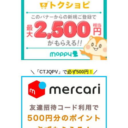
＼「CTJQPV」で
必ず500円！
／