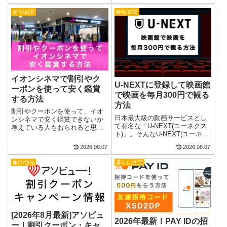
ール情報を紹介します。
使えるエマ・スリープのクーポ
趣味/娯楽
趣味/娯楽
ンコード・割引セール情報やク
ーポンの使い方・注意点に至る
まで詳しく紹介します。
イオンシネマで割引やク
U-NEXTに登録して映画館
ーポンを使って安く鑑賞
で映画を毎月300円で観る
する方法
方法
割引やクーポンを使って、イオ
日本最大級の動画サービスとし
ンシネマで安く鑑賞できないか
て有名な「U-NEXT(ユーネクス
考えている人もおられると思い
ト)」。そんなU-NEXT(ユーネク
ます。本記事ではイオンカード
スト)に登録して、映画館で映画
を使って映画を1,000円で観る方
2026.08.07
2026.08.07
を毎月300円で観る方法があるの
法、イオンマークのクレジット
をご存知でしょうか。本記事
カード、U-NEXTポイントの映画
旅行/観光
暮らし/生活
で、詳しく紹介します。
引換クーポン、ドコモチューズ
デー、JAF、各種サービスデー
など様々な方法を紹介します。
[2026年8月最新]アソビュ
2026年最新！PAY IDの招
ー！割引クーポン・キャ