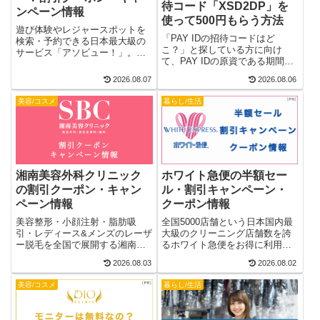
待コード「XSD2DP」を
ンペーン情報
使って500円もらう方法
遊び体験やレジャースポットを
「PAY IDの招待コードはど
検索・予約できる日本最大級の
こ？」と探している方に向け
サービス「アソビュー！」。そ
て、PAY IDの原資である期間限
のアソビューがさらにお得に利
定PAY IDポイントを500円分も
用できる2026年8月最新の割引ク
2026.08.07
2026.08.06
らえる2026年最新の友達招待コ
ーポンやメルマガ会員限定割
ード「XSD2DP」と、友達招待
引、最大92%OFFの超早割、モ
美容/コスメ
暮らし/生活
コードの入力手順、友達招待コ
ニター価格になるキャンペーン
ードの確認方法、注意点や気に
情報を紹介します。
なる疑問についてまで本記事で
詳しく紹介します。
湘南美容外科クリニック
ホワイト急便の半額セー
の割引クーポン・キャン
ル・割引キャンペーン・
ペーン情報
クーポン情報
美容整形・小顔注射・脂肪吸
全国5000店舗という日本国内最
引・レディース&メンズのレーザ
大級のクリーニング店舗数を誇
ー脱毛を全国で展開する湘南美
るホワイト急便をお得に利用す
容外科クリニック。そんな湘南
るための半額セール・キャンペ
2026.08.03
2026.08.02
美容外科・クリニックにはお得
ーン・割引クーポン、料金が安
に利用するための割引クーポン
い日といった店舗の活用方法か
美容/コスメ
暮らし/生活
やキャンペーンがありますの
ら、宅配クリーニングのホワイ
で、本記事で詳しく紹介しま
ト急便 らくらく宅急便の布団ク
す。
リーニング・着物クリーニング