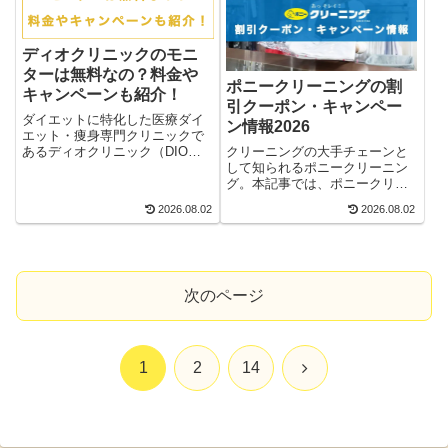
の割引キャンペーンまで豊富な
情報を紹介します。
ディオクリニックのモニ
ターは無料なの？料金や
ポニークリーニングの割
キャンペーンも紹介！
引クーポン・キャンペー
ダイエットに特化した医療ダイ
ン情報2026
エット・痩身専門クリニックで
クリーニングの大手チェーンと
あるディオクリニック（DIOク
して知られるポニークリーニン
リニック）。6ヶ月間無料モニタ
グ。本記事では、ポニークリー
ーがあるとの話題が挙がってい
ニングの割引クーポン・クーポ
ますが、果たしてモニター料金
2026.08.02
2026.08.02
ンコード・セール・キャンペー
は無料なのでしょうか、お得な
ンなどの情報をオンライン限定
クーポンや期間限定キャンペー
のネット宅配サービス・リアル
ン、そして全額返金保証、注意
な実店舗で使えるものに分け
点なども含めて紹介します。
て、2026年最新版として紹介&
次のページ
解説します。
次
1
2
14
へ